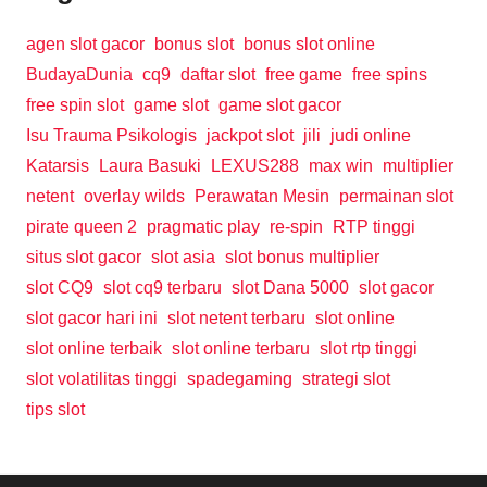
agen slot gacor
bonus slot
bonus slot online
BudayaDunia
cq9
daftar slot
free game
free spins
free spin slot
game slot
game slot gacor
Isu Trauma Psikologis
jackpot slot
jili
judi online
Katarsis
Laura Basuki
LEXUS288
max win
multiplier
netent
overlay wilds
Perawatan Mesin
permainan slot
pirate queen 2
pragmatic play
re-spin
RTP tinggi
situs slot gacor
slot asia
slot bonus multiplier
slot CQ9
slot cq9 terbaru
slot Dana 5000
slot gacor
slot gacor hari ini
slot netent terbaru
slot online
slot online terbaik
slot online terbaru
slot rtp tinggi
slot volatilitas tinggi
spadegaming
strategi slot
tips slot