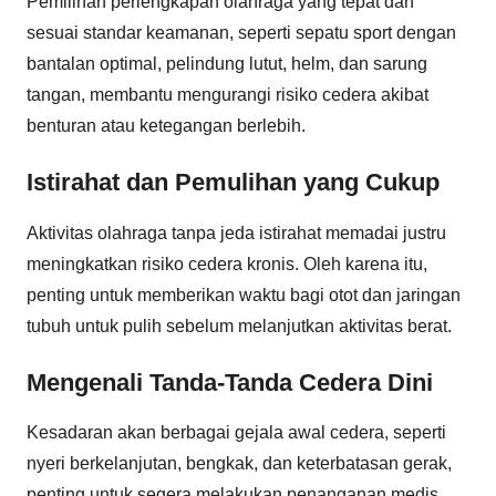
Pemilihan perlengkapan olahraga yang tepat dan
sesuai standar keamanan, seperti sepatu sport dengan
bantalan optimal, pelindung lutut, helm, dan sarung
tangan, membantu mengurangi risiko cedera akibat
benturan atau ketegangan berlebih.
Istirahat dan Pemulihan yang Cukup
Aktivitas olahraga tanpa jeda istirahat memadai justru
meningkatkan risiko cedera kronis. Oleh karena itu,
penting untuk memberikan waktu bagi otot dan jaringan
tubuh untuk pulih sebelum melanjutkan aktivitas berat.
Mengenali Tanda-Tanda Cedera Dini
Kesadaran akan berbagai gejala awal cedera, seperti
nyeri berkelanjutan, bengkak, dan keterbatasan gerak,
penting untuk segera melakukan penanganan medis