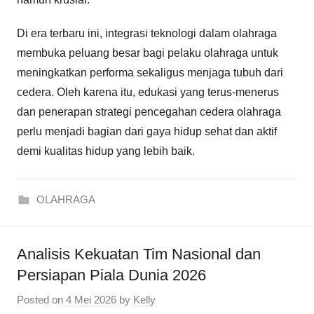
Di era terbaru ini, integrasi teknologi dalam olahraga
membuka peluang besar bagi pelaku olahraga untuk
meningkatkan performa sekaligus menjaga tubuh dari
cedera. Oleh karena itu, edukasi yang terus-menerus
dan penerapan strategi pencegahan cedera olahraga
perlu menjadi bagian dari gaya hidup sehat dan aktif
demi kualitas hidup yang lebih baik.
OLAHRAGA
Analisis Kekuatan Tim Nasional dan
Persiapan Piala Dunia 2026
Posted on
4 Mei 2026
by
Kelly