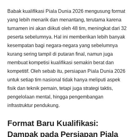
Babak kualifikasi Piala Dunia 2026 mengusung format
yang lebih menarik dan menantang, terutama karena
turnamen ini akan diikuti oleh 48 tim, meningkat dari 32
peserta sebelumnya. Hal ini memberikan lebih banyak
kesempatan bagi negara-negara yang sebelumnya
kurang sering tampil di putaran final, namun juga
membuat kompetisi kualifikasi semakin berat dan
kompetitif. Oleh sebab itu, persiapan Piala Dunia 2026
untuk setiap tim nasional tidak hanya meliputi aspek
fisik dan teknik pemain, tetapi juga strategi taktis,
pengelolaan mental, hingga pengembangan
infrastruktur pendukung.
Format Baru Kualifikasi:
Dampak pada Persiapan Piala