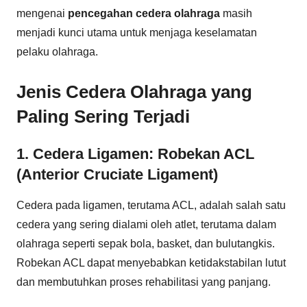
mengenai
pencegahan cedera olahraga
masih
menjadi kunci utama untuk menjaga keselamatan
pelaku olahraga.
Jenis Cedera Olahraga yang
Paling Sering Terjadi
1. Cedera Ligamen: Robekan ACL
(Anterior Cruciate Ligament)
Cedera pada ligamen, terutama ACL, adalah salah satu
cedera yang sering dialami oleh atlet, terutama dalam
olahraga seperti sepak bola, basket, dan bulutangkis.
Robekan ACL dapat menyebabkan ketidakstabilan lutut
dan membutuhkan proses rehabilitasi yang panjang.