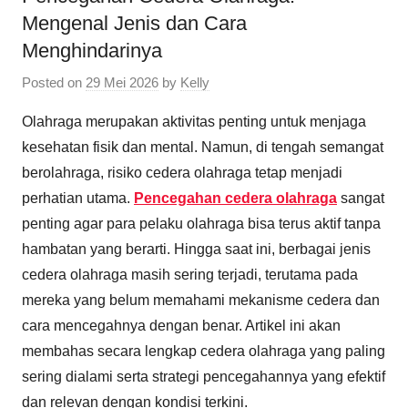
Mengenal Jenis dan Cara
Menghindarinya
Posted on
29 Mei 2026
by
Kelly
Olahraga merupakan aktivitas penting untuk menjaga
kesehatan fisik dan mental. Namun, di tengah semangat
berolahraga, risiko cedera olahraga tetap menjadi
perhatian utama.
Pencegahan cedera olahraga
sangat
penting agar para pelaku olahraga bisa terus aktif tanpa
hambatan yang berarti. Hingga saat ini, berbagai jenis
cedera olahraga masih sering terjadi, terutama pada
mereka yang belum memahami mekanisme cedera dan
cara mencegahnya dengan benar. Artikel ini akan
membahas secara lengkap cedera olahraga yang paling
sering dialami serta strategi pencegahannya yang efektif
dan relevan dengan kondisi terkini.