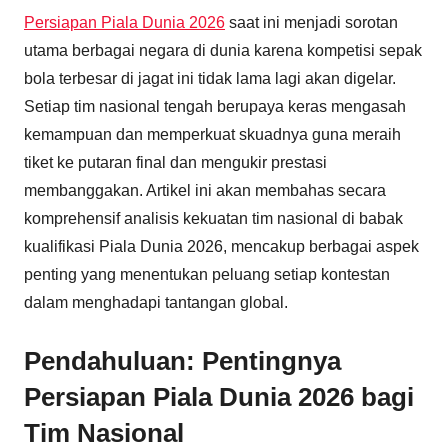
Persiapan Piala Dunia 2026
saat ini menjadi sorotan
utama berbagai negara di dunia karena kompetisi sepak
bola terbesar di jagat ini tidak lama lagi akan digelar.
Setiap tim nasional tengah berupaya keras mengasah
kemampuan dan memperkuat skuadnya guna meraih
tiket ke putaran final dan mengukir prestasi
membanggakan. Artikel ini akan membahas secara
komprehensif analisis kekuatan tim nasional di babak
kualifikasi Piala Dunia 2026, mencakup berbagai aspek
penting yang menentukan peluang setiap kontestan
dalam menghadapi tantangan global.
Pendahuluan: Pentingnya
Persiapan Piala Dunia 2026 bagi
Tim Nasional