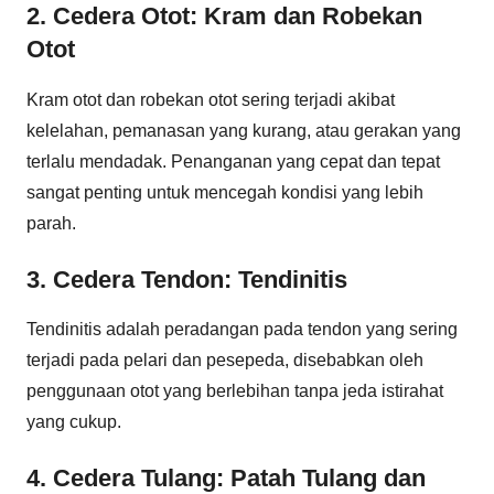
2. Cedera Otot: Kram dan Robekan
Otot
Kram otot dan robekan otot sering terjadi akibat
kelelahan, pemanasan yang kurang, atau gerakan yang
terlalu mendadak. Penanganan yang cepat dan tepat
sangat penting untuk mencegah kondisi yang lebih
parah.
3. Cedera Tendon: Tendinitis
Tendinitis adalah peradangan pada tendon yang sering
terjadi pada pelari dan pesepeda, disebabkan oleh
penggunaan otot yang berlebihan tanpa jeda istirahat
yang cukup.
4. Cedera Tulang: Patah Tulang dan