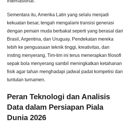
internasional.
Sementara itu, Amerika Latin yang selalu menjadi
kekuatan besar, tengah mengalami transisi generasi
dengan pemain muda berbakat seperti yang berasal dari
Brasil, Argentina, dan Uruguay. Pendekatan mereka
lebih ke penguasaan teknik tinggi, kreativitas, dan
insting menyerang. Tim-tim ini terus menerapkan filosofi
sepak bola menyerang sambil meningkatkan ketahanan
fisik agar tahan menghadapi jadwal padat kompetisi dan
tuntutan turnamen.
Peran Teknologi dan Analisis
Data dalam Persiapan Piala
Dunia 2026