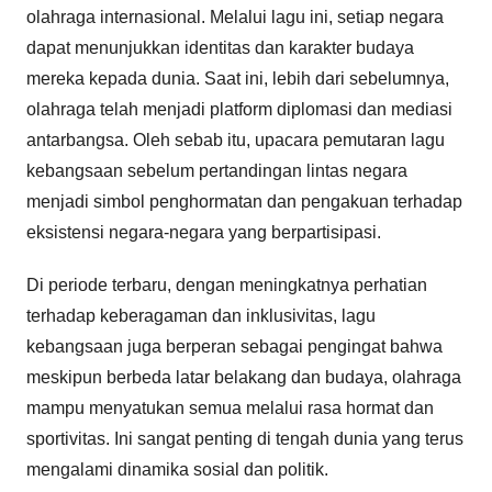
olahraga internasional. Melalui lagu ini, setiap negara
dapat menunjukkan identitas dan karakter budaya
mereka kepada dunia. Saat ini, lebih dari sebelumnya,
olahraga telah menjadi platform diplomasi dan mediasi
antarbangsa. Oleh sebab itu, upacara pemutaran lagu
kebangsaan sebelum pertandingan lintas negara
menjadi simbol penghormatan dan pengakuan terhadap
eksistensi negara-negara yang berpartisipasi.
Di periode terbaru, dengan meningkatnya perhatian
terhadap keberagaman dan inklusivitas, lagu
kebangsaan juga berperan sebagai pengingat bahwa
meskipun berbeda latar belakang dan budaya, olahraga
mampu menyatukan semua melalui rasa hormat dan
sportivitas. Ini sangat penting di tengah dunia yang terus
mengalami dinamika sosial dan politik.