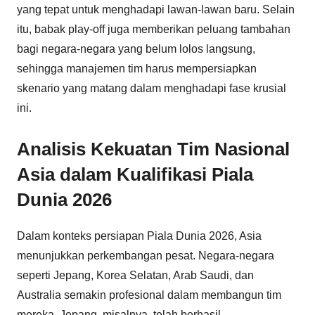
yang tepat untuk menghadapi lawan-lawan baru. Selain
itu, babak play-off juga memberikan peluang tambahan
bagi negara-negara yang belum lolos langsung,
sehingga manajemen tim harus mempersiapkan
skenario yang matang dalam menghadapi fase krusial
ini.
Analisis Kekuatan Tim Nasional
Asia dalam Kualifikasi Piala
Dunia 2026
Dalam konteks persiapan Piala Dunia 2026, Asia
menunjukkan perkembangan pesat. Negara-negara
seperti Jepang, Korea Selatan, Arab Saudi, dan
Australia semakin profesional dalam membangun tim
mereka. Jepang, misalnya, telah berhasil