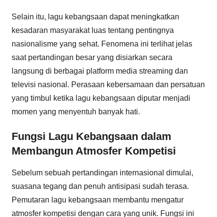
Selain itu, lagu kebangsaan dapat meningkatkan
kesadaran masyarakat luas tentang pentingnya
nasionalisme yang sehat. Fenomena ini terlihat jelas
saat pertandingan besar yang disiarkan secara
langsung di berbagai platform media streaming dan
televisi nasional. Perasaan kebersamaan dan persatuan
yang timbul ketika lagu kebangsaan diputar menjadi
momen yang menyentuh banyak hati.
Fungsi Lagu Kebangsaan dalam
Membangun Atmosfer Kompetisi
Sebelum sebuah pertandingan internasional dimulai,
suasana tegang dan penuh antisipasi sudah terasa.
Pemutaran lagu kebangsaan membantu mengatur
atmosfer kompetisi dengan cara yang unik. Fungsi ini