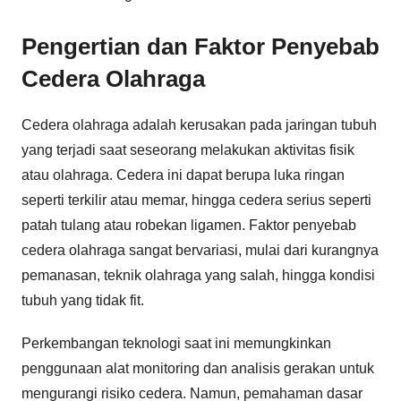
Pengertian dan Faktor Penyebab
Cedera Olahraga
Cedera olahraga adalah kerusakan pada jaringan tubuh
yang terjadi saat seseorang melakukan aktivitas fisik
atau olahraga. Cedera ini dapat berupa luka ringan
seperti terkilir atau memar, hingga cedera serius seperti
patah tulang atau robekan ligamen. Faktor penyebab
cedera olahraga sangat bervariasi, mulai dari kurangnya
pemanasan, teknik olahraga yang salah, hingga kondisi
tubuh yang tidak fit.
Perkembangan teknologi saat ini memungkinkan
penggunaan alat monitoring dan analisis gerakan untuk
mengurangi risiko cedera. Namun, pemahaman dasar