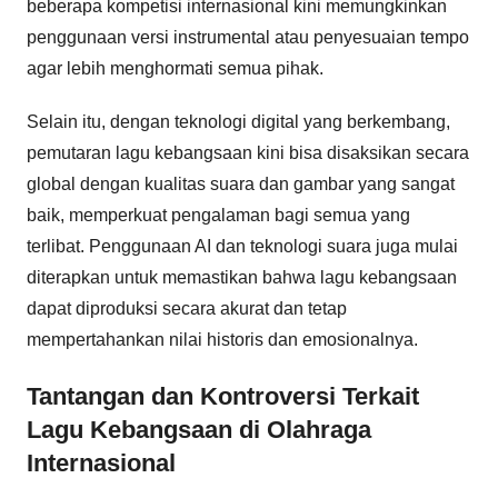
beberapa kompetisi internasional kini memungkinkan
penggunaan versi instrumental atau penyesuaian tempo
agar lebih menghormati semua pihak.
Selain itu, dengan teknologi digital yang berkembang,
pemutaran lagu kebangsaan kini bisa disaksikan secara
global dengan kualitas suara dan gambar yang sangat
baik, memperkuat pengalaman bagi semua yang
terlibat. Penggunaan AI dan teknologi suara juga mulai
diterapkan untuk memastikan bahwa lagu kebangsaan
dapat diproduksi secara akurat dan tetap
mempertahankan nilai historis dan emosionalnya.
Tantangan dan Kontroversi Terkait
Lagu Kebangsaan di Olahraga
Internasional