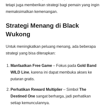
tetapi juga memberikan strategi bagi pemain yang ingin
memaksimalkan kemenangan.
Strategi Menang di Black
Wukong
Untuk meningkatkan peluang menang, ada beberapa
strategi yang bisa diterapkan:
Manfaatkan Free Game
– Fokus pada
Gold Band
WILD Line
, karena ini dapat membuka akses ke
putaran gratis.
Perhatikan Reward Multiplier
– Simbol
The
Destined One
sangat berharga, jadi perhatikan
setiap kemunculannya.