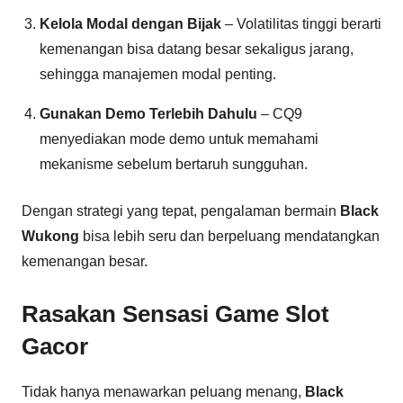
Kelola Modal dengan Bijak
– Volatilitas tinggi berarti
kemenangan bisa datang besar sekaligus jarang,
sehingga manajemen modal penting.
Gunakan Demo Terlebih Dahulu
– CQ9
menyediakan mode demo untuk memahami
mekanisme sebelum bertaruh sungguhan.
Dengan strategi yang tepat, pengalaman bermain
Black
Wukong
bisa lebih seru dan berpeluang mendatangkan
kemenangan besar.
Rasakan Sensasi Game Slot
Gacor
Tidak hanya menawarkan peluang menang,
Black