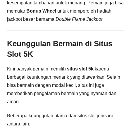
kesempatan tambahan untuk menang. Pemain juga bisa
memutar
Bonus Wheel
untuk memperoleh hadiah
jackpot besar bernama
Double Flame Jackpot
.
Keunggulan Bermain di Situs
Slot 5K
Kini banyak pemain memilih
situs slot 5k
karena
berbagai keuntungan menarik yang ditawarkan. Selain
bisa bermain dengan modal kecil, situs ini juga
memberikan pengalaman bermain yang nyaman dan
aman.
Beberapa keunggulan utama dari situs slot jenis ini
antara lain: