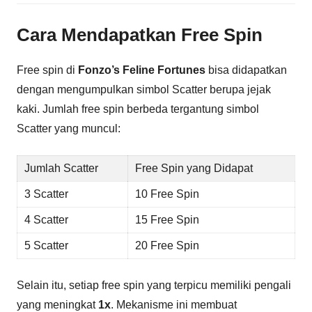
Cara Mendapatkan Free Spin
Free spin di
Fonzo’s Feline Fortunes
bisa didapatkan
dengan mengumpulkan simbol Scatter berupa jejak
kaki. Jumlah free spin berbeda tergantung simbol
Scatter yang muncul:
Jumlah Scatter
Free Spin yang Didapat
3 Scatter
10 Free Spin
4 Scatter
15 Free Spin
5 Scatter
20 Free Spin
Selain itu, setiap free spin yang terpicu memiliki pengali
yang meningkat
1x
. Mekanisme ini membuat