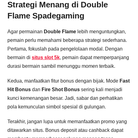
Strategi Menang di Double
Flame Spadegaming
Agar permainan
Double Flame
lebih menguntungkan,
pemain perlu memahami beberapa strategi sederhana.
Pertama, fokuslah pada pengelolaan modal. Dengan
bermain di
situs slot 5k
, pemain dapat memperpanjang
durasi bermain sambil menunggu momen terbaik.
Kedua, manfaatkan fitur bonus dengan bijak. Mode
Fast
Hit Bonus
dan
Fire Shot Bonus
sering kali menjadi
kunci kemenangan besar. Jadi, sabar dan perhatikan
pola kemunculan simbol spesial di gulungan.
Terakhir, jangan lupa untuk memanfaatkan promo yang
ditawarkan situs. Bonus deposit atau cashback dapat