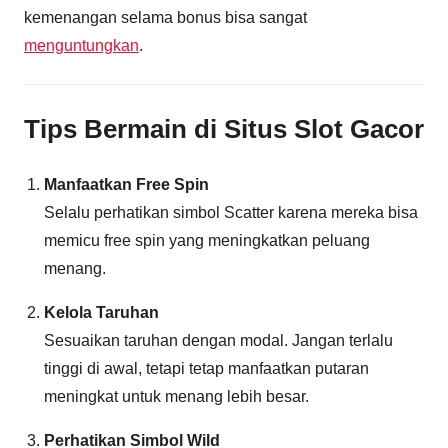
kemenangan selama bonus bisa sangat
menguntungkan
.
Tips Bermain di Situs Slot Gacor
Manfaatkan Free Spin
Selalu perhatikan simbol Scatter karena mereka bisa
memicu free spin yang meningkatkan peluang
menang.
Kelola Taruhan
Sesuaikan taruhan dengan modal. Jangan terlalu
tinggi di awal, tetapi tetap manfaatkan putaran
meningkat untuk menang lebih besar.
Perhatikan Simbol Wild