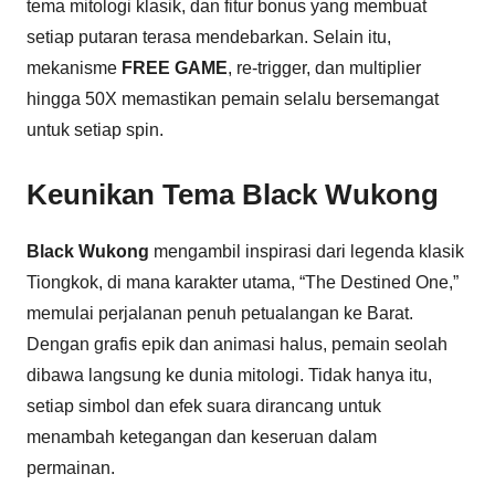
tema mitologi klasik, dan fitur bonus yang membuat
setiap putaran terasa mendebarkan. Selain itu,
mekanisme
FREE GAME
, re-trigger, dan multiplier
hingga 50X memastikan pemain selalu bersemangat
untuk setiap spin.
Keunikan Tema Black Wukong
Black Wukong
mengambil inspirasi dari legenda klasik
Tiongkok, di mana karakter utama, “The Destined One,”
memulai perjalanan penuh petualangan ke Barat.
Dengan grafis epik dan animasi halus, pemain seolah
dibawa langsung ke dunia mitologi. Tidak hanya itu,
setiap simbol dan efek suara dirancang untuk
menambah ketegangan dan keseruan dalam
permainan.