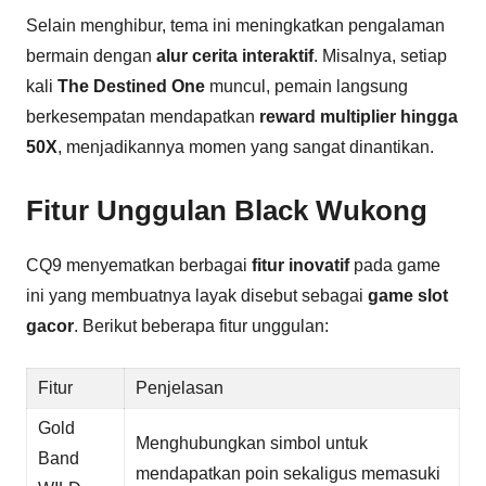
Selain menghibur, tema ini meningkatkan pengalaman
bermain dengan
alur cerita interaktif
. Misalnya, setiap
kali
The Destined One
muncul, pemain langsung
berkesempatan mendapatkan
reward multiplier hingga
50X
, menjadikannya momen yang sangat dinantikan.
Fitur Unggulan Black Wukong
CQ9 menyematkan berbagai
fitur inovatif
pada game
ini yang membuatnya layak disebut sebagai
game slot
gacor
. Berikut beberapa fitur unggulan:
Fitur
Penjelasan
Gold
Menghubungkan simbol untuk
Band
mendapatkan poin sekaligus memasuki