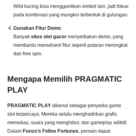
Wild kucing bisa menggantikan simbol lain, jadi fokus
pada kombinasi yang mungkin terbentuk di gulungan.
Gunakan Fitur Demo
Banyak
situs slot gacor
menyediakan demo, yang
membantu memahami fitur seperti putaran meningkat
dan free spin.
Mengapa Memilih PRAGMATIC
PLAY
PRAGMATIC PLAY
dikenal sebagai penyedia game
slot terpercaya. Mereka selalu menghadirkan grafis
memukau, suara yang menghibur, dan gameplay adiktif.
Dalam
Fonzo’s Feline Fortunes
, pemain dapat