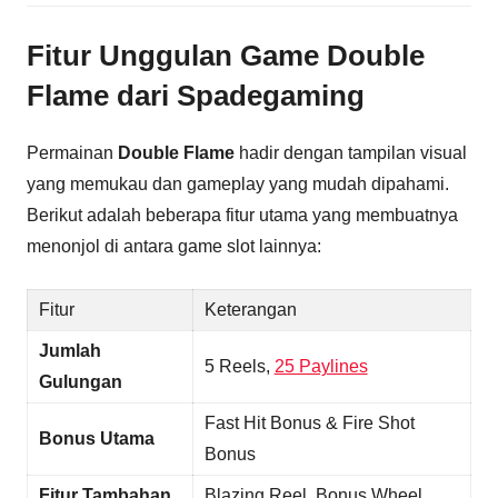
Fitur Unggulan Game Double
Flame dari Spadegaming
Permainan
Double Flame
hadir dengan tampilan visual
yang memukau dan gameplay yang mudah dipahami.
Berikut adalah beberapa fitur utama yang membuatnya
menonjol di antara game slot lainnya:
Fitur
Keterangan
Jumlah
5 Reels,
25 Paylines
Gulungan
Fast Hit Bonus & Fire Shot
Bonus Utama
Bonus
Fitur Tambahan
Blazing Reel, Bonus Wheel