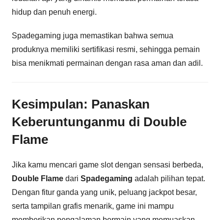
hidup dan penuh energi.
Spadegaming juga memastikan bahwa semua
produknya memiliki sertifikasi resmi, sehingga pemain
bisa menikmati permainan dengan rasa aman dan adil.
Kesimpulan: Panaskan
Keberuntunganmu di Double
Flame
Jika kamu mencari game slot dengan sensasi berbeda,
Double Flame
dari
Spadegaming
adalah pilihan tepat.
Dengan fitur ganda yang unik, peluang jackpot besar,
serta tampilan grafis menarik, game ini mampu
memberikan pengalaman bermain yang memuaskan.