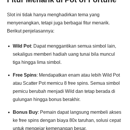
Slot ini tidak hanya menghadirkan tema yang
menyenangkan, tetapi juga berbagai fitur menarik.
Berikut penjelasannya:
Wild Pot
: Dapat menggantikan semua simbol lain,
sekaligus memberi hadiah uang tunai bila muncul
tiga hingga lima simbol.
Free Spins
: Mendapatkan enam atau lebih Wild Pot
atau Scatter Pot memicu 8 free spins. Semua simbol
pemicu berubah menjadi Wild dan tetap berada di
gulungan hingga bonus berakhir.
Bonus Buy
: Pemain dapat langsung membeli akses
ke free spins dengan biaya 80x taruhan, solusi cepat
untuk mengejar kemenangan besar.