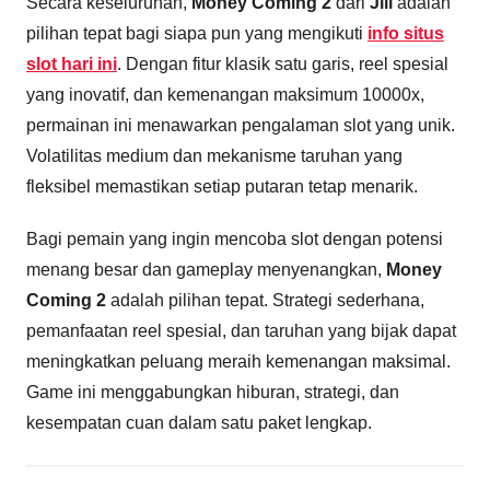
Secara keseluruhan,
Money Coming 2
dari
Jili
adalah
pilihan tepat bagi siapa pun yang mengikuti
info situs
slot hari ini
. Dengan fitur klasik satu garis, reel spesial
yang inovatif, dan kemenangan maksimum 10000x,
permainan ini menawarkan pengalaman slot yang unik.
Volatilitas medium dan mekanisme taruhan yang
fleksibel memastikan setiap putaran tetap menarik.
Bagi pemain yang ingin mencoba slot dengan potensi
menang besar dan gameplay menyenangkan,
Money
Coming 2
adalah pilihan tepat. Strategi sederhana,
pemanfaatan reel spesial, dan taruhan yang bijak dapat
meningkatkan peluang meraih kemenangan maksimal.
Game ini menggabungkan hiburan, strategi, dan
kesempatan cuan dalam satu paket lengkap.