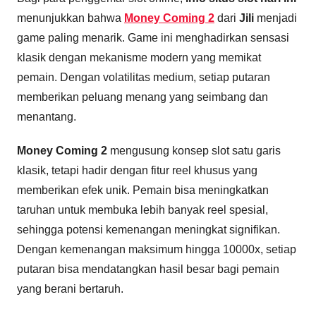
menunjukkan bahwa
Money Coming 2
dari
Jili
menjadi
game paling menarik. Game ini menghadirkan sensasi
klasik dengan mekanisme modern yang memikat
pemain. Dengan volatilitas medium, setiap putaran
memberikan peluang menang yang seimbang dan
menantang.
Money Coming 2
mengusung konsep slot satu garis
klasik, tetapi hadir dengan fitur reel khusus yang
memberikan efek unik. Pemain bisa meningkatkan
taruhan untuk membuka lebih banyak reel spesial,
sehingga potensi kemenangan meningkat signifikan.
Dengan kemenangan maksimum hingga 10000x, setiap
putaran bisa mendatangkan hasil besar bagi pemain
yang berani bertaruh.