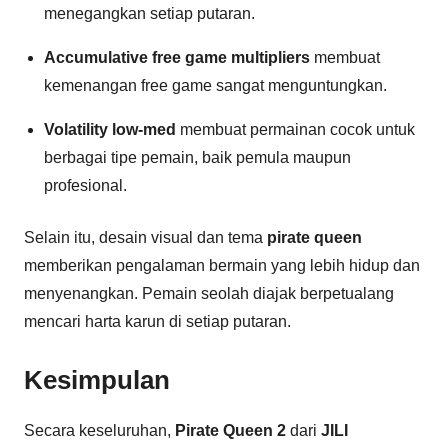
menegangkan setiap putaran.
Accumulative free game multipliers
membuat
kemenangan free game sangat menguntungkan.
Volatility low-med
membuat permainan cocok untuk
berbagai tipe pemain, baik pemula maupun
profesional.
Selain itu, desain visual dan tema
pirate queen
memberikan pengalaman bermain yang lebih hidup dan
menyenangkan. Pemain seolah diajak berpetualang
mencari harta karun di setiap putaran.
Kesimpulan
Secara keseluruhan,
Pirate Queen 2
dari
JILI