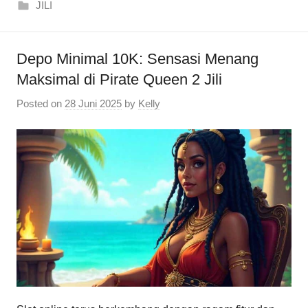
JILI
Depo Minimal 10K: Sensasi Menang
Maksimal di Pirate Queen 2 Jili
Posted on
28 Juni 2025
by
Kelly