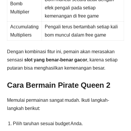
Bomb
efek pengali pada setiap
Multiplier
kemenangan di free game
Accumulating
Pengali terus bertambah setiap kali
Multipliers
bom muncul dalam free game
Dengan kombinasi fitur ini, pemain akan merasakan
sensasi
slot yang benar-benar gacor
, karena setiap
putaran bisa menghasilkan kemenangan besar.
Cara Bermain
Pirate Queen 2
Memulai permainan sangat mudah. Ikuti langkah-
langkah berikut:
Pilih taruhan sesuai budget Anda.