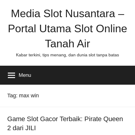
Skip
Media Slot Nusantara –
to
content
Portal Utama Slot Online
Tanah Air
Kabar terkini, tips menang, dan dunia slot tanpa batas
Menu
Tag:
max win
Game Slot Gacor Terbaik: Pirate Queen
2 dari JILI