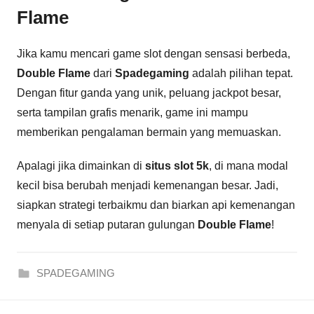
Flame
Jika kamu mencari game slot dengan sensasi berbeda,
Double Flame
dari
Spadegaming
adalah pilihan tepat.
Dengan fitur ganda yang unik, peluang jackpot besar,
serta tampilan grafis menarik, game ini mampu
memberikan pengalaman bermain yang memuaskan.
Apalagi jika dimainkan di
situs slot 5k
, di mana modal
kecil bisa berubah menjadi kemenangan besar. Jadi,
siapkan strategi terbaikmu dan biarkan api kemenangan
menyala di setiap putaran gulungan
Double Flame
!
SPADEGAMING