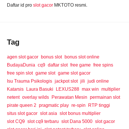
Daftar id pro
slot gacor
MKTOTO resmi.
Tag
agen slot gacor
bonus slot
bonus slot online
BudayaDunia
cq9
daftar slot
free game
free spins
free spin slot
game slot
game slot gacor
Isu Trauma Psikologis
jackpot slot
jili
judi online
Katarsis
Laura Basuki
LEXUS288
max win
multiplier
netent
overlay wilds
Perawatan Mesin
permainan slot
pirate queen 2
pragmatic play
re-spin
RTP tinggi
situs slot gacor
slot asia
slot bonus multiplier
slot CQ9
slot cq9 terbaru
slot Dana 5000
slot gacor