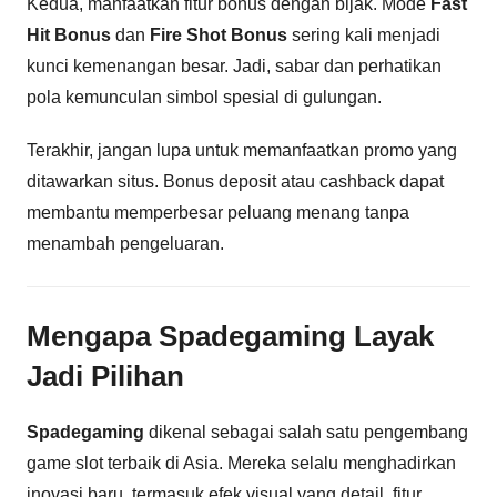
Kedua, manfaatkan fitur bonus dengan bijak. Mode
Fast
Hit Bonus
dan
Fire Shot Bonus
sering kali menjadi
kunci kemenangan besar. Jadi, sabar dan perhatikan
pola kemunculan simbol spesial di gulungan.
Terakhir, jangan lupa untuk memanfaatkan promo yang
ditawarkan situs. Bonus deposit atau cashback dapat
membantu memperbesar peluang menang tanpa
menambah pengeluaran.
Mengapa Spadegaming Layak
Jadi Pilihan
Spadegaming
dikenal sebagai salah satu pengembang
game slot terbaik di Asia. Mereka selalu menghadirkan
inovasi baru, termasuk efek visual yang detail, fitur