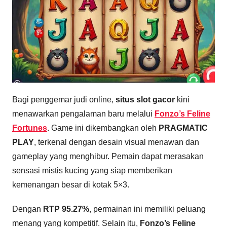
Bagi penggemar judi online,
situs slot gacor
kini
menawarkan pengalaman baru melalui
Fonzo’s Feline
Fortunes
. Game ini dikembangkan oleh
PRAGMATIC
PLAY
, terkenal dengan desain visual menawan dan
gameplay yang menghibur. Pemain dapat merasakan
sensasi mistis kucing yang siap memberikan
kemenangan besar di kotak 5×3.
Dengan
RTP 95.27%
, permainan ini memiliki peluang
menang yang kompetitif. Selain itu,
Fonzo’s Feline