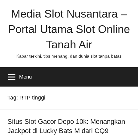
Skip
Media Slot Nusantara –
to
content
Portal Utama Slot Online
Tanah Air
Kabar terkini, tips menang, dan dunia slot tanpa batas
Menu
Tag:
RTP tinggi
Situs Slot Gacor Depo 10k: Menangkan
Jackpot di Lucky Bats M dari CQ9