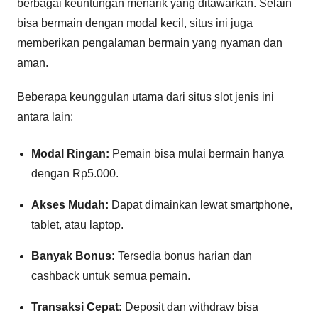
berbagai keuntungan menarik yang ditawarkan. Selain
bisa bermain dengan modal kecil, situs ini juga
memberikan pengalaman bermain yang nyaman dan
aman.
Beberapa keunggulan utama dari situs slot jenis ini
antara lain:
Modal Ringan:
Pemain bisa mulai bermain hanya
dengan Rp5.000.
Akses Mudah:
Dapat dimainkan lewat smartphone,
tablet, atau laptop.
Banyak Bonus:
Tersedia bonus harian dan
cashback untuk semua pemain.
Transaksi Cepat:
Deposit dan withdraw bisa