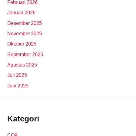
Februari 2026
Januari 2026
Desember 2025
November 2025
Oktober 2025
September 2025
Agustus 2025
Juli 2025
Juni 2025
Kategori
CQ9