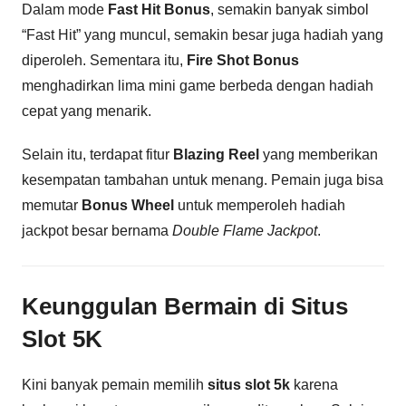
Dalam mode
Fast Hit Bonus
, semakin banyak simbol
“Fast Hit” yang muncul, semakin besar juga hadiah yang
diperoleh. Sementara itu,
Fire Shot Bonus
menghadirkan lima mini game berbeda dengan hadiah
cepat yang menarik.
Selain itu, terdapat fitur
Blazing Reel
yang memberikan
kesempatan tambahan untuk menang. Pemain juga bisa
memutar
Bonus Wheel
untuk memperoleh hadiah
jackpot besar bernama
Double Flame Jackpot
.
Keunggulan Bermain di Situs
Slot 5K
Kini banyak pemain memilih
situs slot 5k
karena