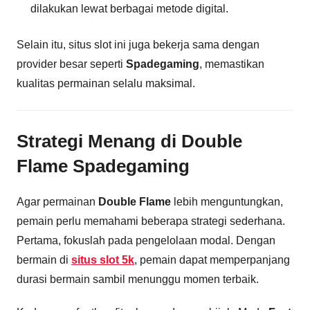
dilakukan lewat berbagai metode digital.
Selain itu, situs slot ini juga bekerja sama dengan
provider besar seperti
Spadegaming
, memastikan
kualitas permainan selalu maksimal.
Strategi Menang di Double
Flame Spadegaming
Agar permainan
Double Flame
lebih menguntungkan,
pemain perlu memahami beberapa strategi sederhana.
Pertama, fokuslah pada pengelolaan modal. Dengan
bermain di
situs slot 5k
, pemain dapat memperpanjang
durasi bermain sambil menunggu momen terbaik.