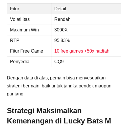
Fitur
Detail
Volatilitas
Rendah
Maximum Win
3000X
RTP
95,83%
Fitur Free Game
10 free games +50x hadiah
Penyedia
CQ9
Dengan data di atas, pemain bisa menyesuaikan
strategi bermain, baik untuk jangka pendek maupun
panjang.
Strategi Maksimalkan
Kemenangan di Lucky Bats M