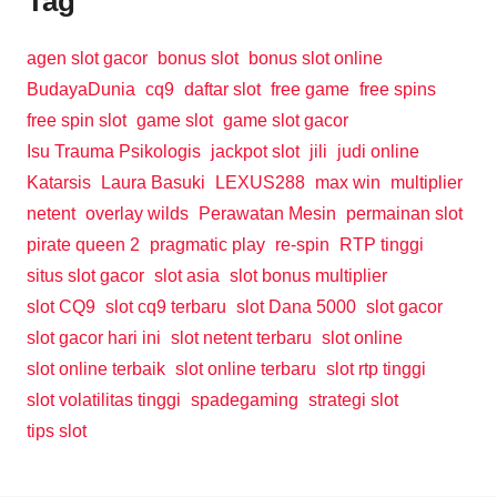
Tag
agen slot gacor
bonus slot
bonus slot online
BudayaDunia
cq9
daftar slot
free game
free spins
free spin slot
game slot
game slot gacor
Isu Trauma Psikologis
jackpot slot
jili
judi online
Katarsis
Laura Basuki
LEXUS288
max win
multiplier
netent
overlay wilds
Perawatan Mesin
permainan slot
pirate queen 2
pragmatic play
re-spin
RTP tinggi
situs slot gacor
slot asia
slot bonus multiplier
slot CQ9
slot cq9 terbaru
slot Dana 5000
slot gacor
slot gacor hari ini
slot netent terbaru
slot online
slot online terbaik
slot online terbaru
slot rtp tinggi
slot volatilitas tinggi
spadegaming
strategi slot
tips slot