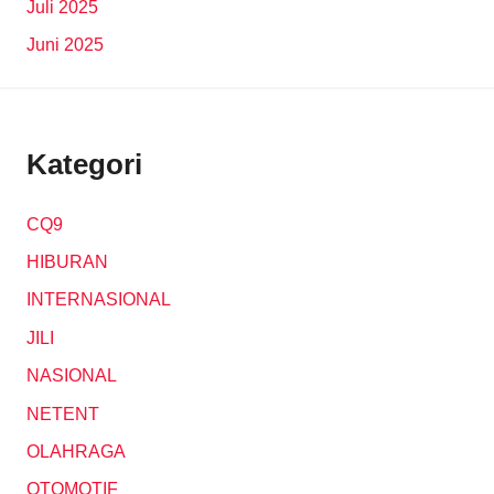
Juli 2025
Juni 2025
Kategori
CQ9
HIBURAN
INTERNASIONAL
JILI
NASIONAL
NETENT
OLAHRAGA
OTOMOTIF