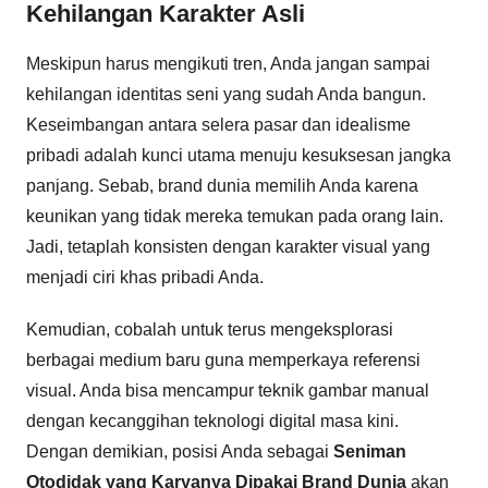
Kehilangan Karakter Asli
Meskipun harus mengikuti tren, Anda jangan sampai
kehilangan identitas seni yang sudah Anda bangun.
Keseimbangan antara selera pasar dan idealisme
pribadi adalah kunci utama menuju kesuksesan jangka
panjang. Sebab, brand dunia memilih Anda karena
keunikan yang tidak mereka temukan pada orang lain.
Jadi, tetaplah konsisten dengan karakter visual yang
menjadi ciri khas pribadi Anda.
Kemudian, cobalah untuk terus mengeksplorasi
berbagai medium baru guna memperkaya referensi
visual. Anda bisa mencampur teknik gambar manual
dengan kecanggihan teknologi digital masa kini.
Dengan demikian, posisi Anda sebagai
Seniman
Otodidak yang Karyanya Dipakai Brand Dunia
akan