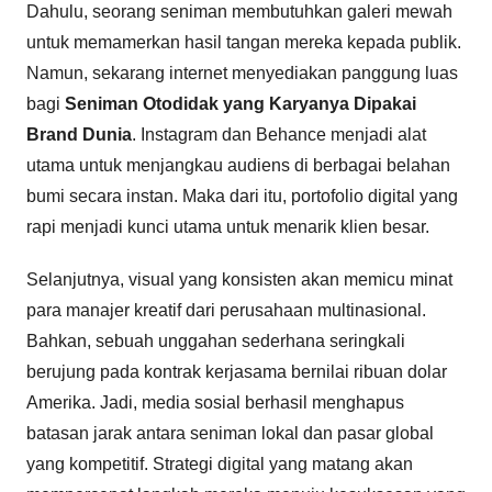
Dahulu, seorang seniman membutuhkan galeri mewah
untuk memamerkan hasil tangan mereka kepada publik.
Namun, sekarang internet menyediakan panggung luas
bagi
Seniman Otodidak yang Karyanya Dipakai
Brand Dunia
. Instagram dan Behance menjadi alat
utama untuk menjangkau audiens di berbagai belahan
bumi secara instan. Maka dari itu, portofolio digital yang
rapi menjadi kunci utama untuk menarik klien besar.
Selanjutnya, visual yang konsisten akan memicu minat
para manajer kreatif dari perusahaan multinasional.
Bahkan, sebuah unggahan sederhana seringkali
berujung pada kontrak kerjasama bernilai ribuan dolar
Amerika. Jadi, media sosial berhasil menghapus
batasan jarak antara seniman lokal dan pasar global
yang kompetitif. Strategi digital yang matang akan