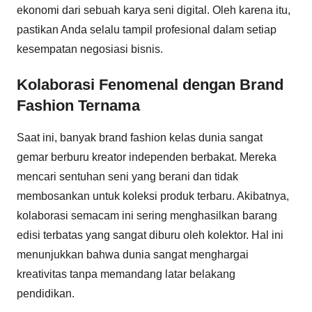
ekonomi dari sebuah karya seni digital. Oleh karena itu,
pastikan Anda selalu tampil profesional dalam setiap
kesempatan negosiasi bisnis.
Kolaborasi Fenomenal dengan Brand
Fashion Ternama
Saat ini, banyak brand fashion kelas dunia sangat
gemar berburu kreator independen berbakat. Mereka
mencari sentuhan seni yang berani dan tidak
membosankan untuk koleksi produk terbaru. Akibatnya,
kolaborasi semacam ini sering menghasilkan barang
edisi terbatas yang sangat diburu oleh kolektor. Hal ini
menunjukkan bahwa dunia sangat menghargai
kreativitas tanpa memandang latar belakang
pendidikan.