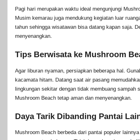
Pagi hari merupakan waktu ideal mengunjungi Mushroom
Musim kemarau juga mendukung kegiatan luar ruanga
tahun sehingga wisatawan bisa datang kapan saja. D
menyenangkan.
Tips Berwisata ke Mushroom Be
Agar liburan nyaman, persiapkan beberapa hal. Gunak
kacamata hitam. Datang saat air pasang memudahkan b
lingkungan sekitar dengan tidak membuang sampah 
Mushroom Beach tetap aman dan menyenangkan.
Daya Tarik Dibanding Pantai Lai
Mushroom Beach berbeda dari pantai populer lainnya d