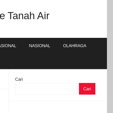
e Tanah Air
ASIONAL
NASIONAL
OLAHRAGA
Cari
Cari