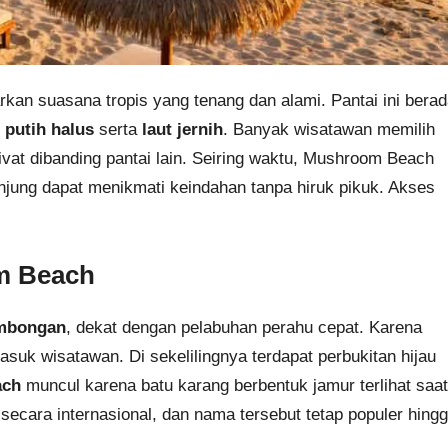
an suasana tropis yang tenang dan alami. Pantai ini bera
 putih halus
serta
laut jernih
. Banyak wisatawan memilih
rivat dibanding pantai lain. Seiring waktu, Mushroom Beach
jung dapat menikmati keindahan tanpa hiruk pikuk. Akses
m Beach
mbongan
, dekat dengan pelabuhan perahu cepat. Karena
 masuk wisatawan. Di sekelilingnya terdapat perbukitan hijau
ach
muncul karena batu karang berbentuk jamur terlihat saat
l secara internasional, dan nama tersebut tetap populer hing