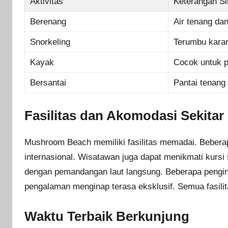
Aktivitas
Keterangan Si
Berenang
Air tenang da
Snorkeling
Terumbu kara
Kayak
Cocok untuk 
Bersantai
Pantai tenang
Fasilitas dan Akomodasi Sekitar
Mushroom Beach memiliki fasilitas memadai. Beberap
internasional. Wisatawan juga dapat menikmati kursi s
dengan pemandangan laut langsung. Beberapa pengin
pengalaman menginap terasa eksklusif. Semua fasil
Waktu Terbaik Berkunjung