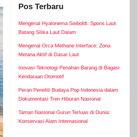
Pos Terbaru
Mengenal Hyalonema Sieboldi: Spons Laut
Batang Silika Laut Dalam
Mengenal Orca Methane Interface: Zona
Metana Aktif di Dasar Laut
Inovasi Teknologi Penahan Barang di Bagasi
Kendaraan Otomotif
Peran Peneliti Budaya Pop Indonesia dalam
Dokumentasi Tren Hiburan Nasional
Taman Nasional Gurun Terluas di Dunia:
Konservasi Alam Internasional