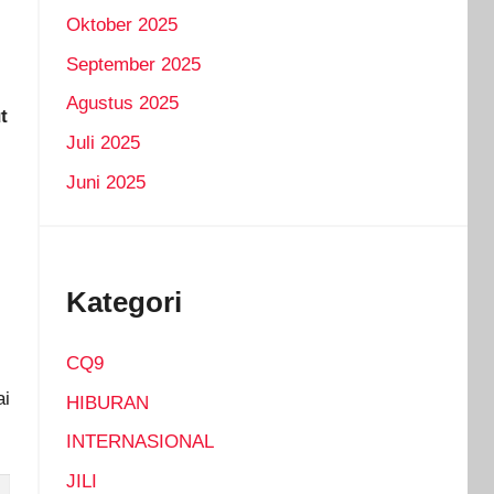
Oktober 2025
September 2025
Agustus 2025
t
Juli 2025
Juni 2025
Kategori
CQ9
ai
HIBURAN
INTERNASIONAL
JILI