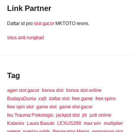
Link Partner
Daftar id pro
slot gacor
MKTOTO resmi.
situs anti rungkad
Tag
agen slot gacor
bonus slot
bonus slot online
BudayaDunia
cq9
daftar slot
free game
free spins
free spin slot
game slot
game slot gacor
Isu Trauma Psikologis
jackpot slot
jili
judi online
Katarsis
Laura Basuki
LEXUS288
max win
multiplier
netent
overlay wilds
Perawatan Mesin
permainan slot