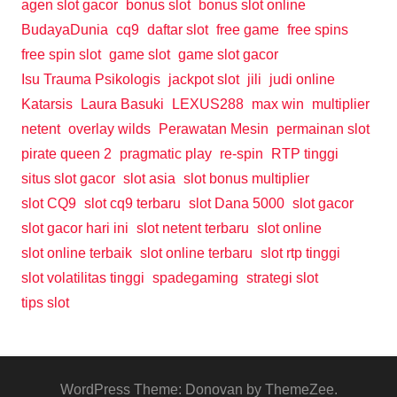
agen slot gacor
bonus slot
bonus slot online
BudayaDunia
cq9
daftar slot
free game
free spins
free spin slot
game slot
game slot gacor
Isu Trauma Psikologis
jackpot slot
jili
judi online
Katarsis
Laura Basuki
LEXUS288
max win
multiplier
netent
overlay wilds
Perawatan Mesin
permainan slot
pirate queen 2
pragmatic play
re-spin
RTP tinggi
situs slot gacor
slot asia
slot bonus multiplier
slot CQ9
slot cq9 terbaru
slot Dana 5000
slot gacor
slot gacor hari ini
slot netent terbaru
slot online
slot online terbaik
slot online terbaru
slot rtp tinggi
slot volatilitas tinggi
spadegaming
strategi slot
tips slot
WordPress Theme: Donovan by ThemeZee.