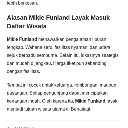
lebih berkesan.
Alasan Mikie Funland Layak Masuk
Daftar Wisata
Mikie Funland
menawarkan pengalaman liburan
lengkap. Wahana seru, fasilitas nyaman, dan udara
sejuk berpadu sempurna. Selain itu, lokasinya strategis
dan mudah dijangkau. Harga tiket pun sebanding
dengan fasilitas.
Tempat ini cocok untuk keluarga, rombongan, maupun
pasangan. Setiap pengunjung dapat menciptakan
kenangan indah. Oleh karena itu,
Mikie Funland
layak
menjadi tujuan wisata utama di Berastagi.