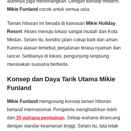
alamnya juga menenangkan. Dengan konsep modern,
Mikie Funland
cocok untuk semua usia.
Taman hiburan ini berada di kawasan
Mikie Holiday
Resort
. Akses menuju lokasi sangat mudah dari Kota
Medan. Selain itu, kondisi jalan cukup baik dan aman.
Karena alasan tersebut, perjalanan terasa nyaman dan
lancar. Setibanya di lokasi, pengunjung langsung
merasakan suasana berbeda.
Konsep dan Daya Tarik Utama Mikie
Funland
Mikie Funland
mengusung konsep taman hiburan
bertaraf internasional. Pengelola menghadirkan lebih
dari
35 wahana permainan
. Setiap wahana dirancang
dengan standar keamanan tinggi. Selain itu, tata letak