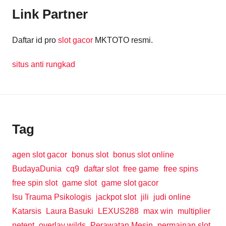
Link Partner
Daftar id pro
slot gacor
MKTOTO resmi.
situs anti rungkad
Tag
agen slot gacor
bonus slot
bonus slot online
BudayaDunia
cq9
daftar slot
free game
free spins
free spin slot
game slot
game slot gacor
Isu Trauma Psikologis
jackpot slot
jili
judi online
Katarsis
Laura Basuki
LEXUS288
max win
multiplier
netent
overlay wilds
Perawatan Mesin
permainan slot