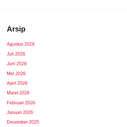
Arsip
Agustus 2026
Juli 2026
Juni 2026
Mei 2026
April 2026
Maret 2026
Februari 2026
Januari 2026
Desember 2025