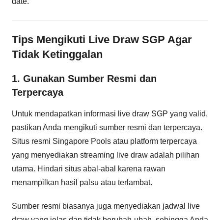
date.
Tips Mengikuti Live Draw SGP Agar
Tidak Ketinggalan
1. Gunakan Sumber Resmi dan
Terpercaya
Untuk mendapatkan informasi live draw SGP yang valid,
pastikan Anda mengikuti sumber resmi dan terpercaya.
Situs resmi Singapore Pools atau platform terpercaya
yang menyediakan streaming live draw adalah pilihan
utama. Hindari situs abal-abal karena rawan
menampilkan hasil palsu atau terlambat.
Sumber resmi biasanya juga menyediakan jadwal live
draw yang jelas dan tidak berubah-ubah, sehingga Anda