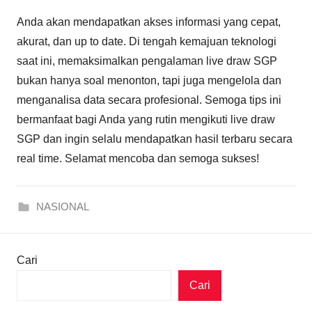
Anda akan mendapatkan akses informasi yang cepat,
akurat, dan up to date. Di tengah kemajuan teknologi
saat ini, memaksimalkan pengalaman live draw SGP
bukan hanya soal menonton, tapi juga mengelola dan
menganalisa data secara profesional. Semoga tips ini
bermanfaat bagi Anda yang rutin mengikuti live draw
SGP dan ingin selalu mendapatkan hasil terbaru secara
real time. Selamat mencoba dan semoga sukses!
NASIONAL
Cari
Cari