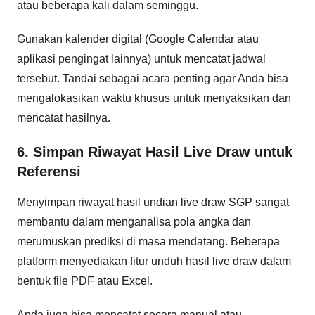
atau beberapa kali dalam seminggu.
Gunakan kalender digital (Google Calendar atau
aplikasi pengingat lainnya) untuk mencatat jadwal
tersebut. Tandai sebagai acara penting agar Anda bisa
mengalokasikan waktu khusus untuk menyaksikan dan
mencatat hasilnya.
6. Simpan Riwayat Hasil Live Draw untuk
Referensi
Menyimpan riwayat hasil undian live draw SGP sangat
membantu dalam menganalisa pola angka dan
merumuskan prediksi di masa mendatang. Beberapa
platform menyediakan fitur unduh hasil live draw dalam
bentuk file PDF atau Excel.
Anda juga bisa mencatat secara manual atau