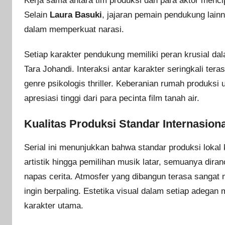
Kerja sama antara tim produksi dan para aktor menci
Selain
Laura Basuki
, jajaran pemain pendukung lain
dalam memperkuat narasi.
Setiap karakter pendukung memiliki peran krusial da
Tara Johandi. Interaksi antar karakter seringkali ter
genre psikologis thriller. Keberanian rumah produksi
apresiasi tinggi dari para pecinta film tanah air.
Kualitas Produksi Standar Internasiona
Serial ini menunjukkan bahwa standar produksi lokal 
artistik hingga pemilihan musik latar, semuanya di
napas cerita. Atmosfer yang dibangun terasa sangat
ingin berpaling. Estetika visual dalam setiap adega
karakter utama.