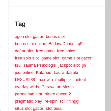
Tag
agen slot gacor
bonus slot
bonus slot online
BudayaDunia
cq9
daftar slot
free game
free spins
free spin slot
game slot
game slot gacor
Isu Trauma Psikologis
jackpot slot
jili
judi online
Katarsis
Laura Basuki
LEXUS288
max win
multiplier
netent
overlay wilds
Perawatan Mesin
permainan slot
pirate queen 2
pragmatic play
re-spin
RTP tinggi
situs slot gacor
slot asia