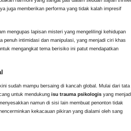
ptakan harmoni yang sangat pas dalam sebuah sajian thriller
nya juga memberikan performa yang tidak kalah impresif
lam mengupas lapisan misteri yang mengelilingi kehidupan
asa penuh intimidasi dan manipulasi, yang menjadi ciri khas
 untuk mengangkat tema berisiko ini patut mendapatkan
l
kini sudah mampu bersaing di kancah global. Mulai dari tata
rancang untuk mendukung
isu trauma psikologis
yang menjad
 menyesakkan namun di sisi lain membuat penonton tidak
n mencerminkan kekacauan pikiran yang dialami oleh sang