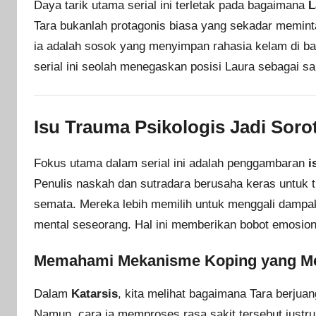
Daya tarik utama serial ini terletak pada bagaimana
L
Tara bukanlah protagonis biasa yang sekadar meminta
ia adalah sosok yang menyimpan rahasia kelam di ba
serial ini seolah menegaskan posisi Laura sebagai sala
Isu Trauma Psikologis Jadi Soro
Fokus utama dalam serial ini adalah penggambaran
i
Penulis naskah dan sutradara berusaha keras untuk 
semata. Mereka lebih memilih untuk menggali dampak
mental seseorang. Hal ini memberikan bobot emosiona
Memahami Mekanisme Koping yang M
Dalam
Katarsis
, kita melihat bagaimana Tara berju
Namun, cara ia memproses rasa sakit tersebut just