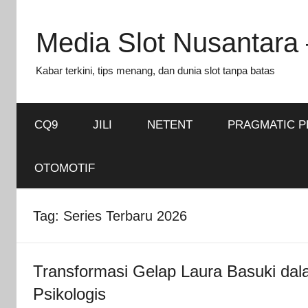
Skip
to
Media Slot Nusantara 
content
Kabar terkini, tips menang, dan dunia slot tanpa batas
CQ9
JILI
NETENT
PRAGMATIC P
OTOMOTIF
Tag:
Series Terbaru 2026
Transformasi Gelap Laura Basuki dal
Psikologis