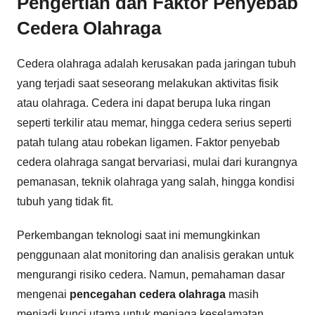
Pengertian dan Faktor Penyebab
Cedera Olahraga
Cedera olahraga adalah kerusakan pada jaringan tubuh
yang terjadi saat seseorang melakukan aktivitas fisik
atau olahraga. Cedera ini dapat berupa luka ringan
seperti terkilir atau memar, hingga cedera serius seperti
patah tulang atau robekan ligamen. Faktor penyebab
cedera olahraga sangat bervariasi, mulai dari kurangnya
pemanasan, teknik olahraga yang salah, hingga kondisi
tubuh yang tidak fit.
Perkembangan teknologi saat ini memungkinkan
penggunaan alat monitoring dan analisis gerakan untuk
mengurangi risiko cedera. Namun, pemahaman dasar
mengenai
pencegahan cedera olahraga
masih
menjadi kunci utama untuk menjaga keselamatan