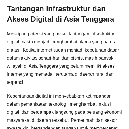
Tantangan Infrastruktur dan
Akses Digital di Asia Tenggara
Meskipun potensi yang besar, tantangan infrastruktur
digital masih menjadi penghambat utama yang harus
diatasi. Ketika internet sudah menjadi kebutuhan dasar
dalam aktivitas sehari-hari dan bisnis, masih banyak
wilayah di Asia Tenggara yang belum memiliki akses
internet yang memadai, terutama di daerah rural dan
terpencil.
Kesenjangan digital ini menyebabkan ketimpangan
dalam pemanfaatan teknologi, menghambat inklusi
digital, dan berdampak langsung pada peluang ekonomi
masyarakat di daerah tersebut. Pemerintah dan sektor
swasta kini bergandengan tangan untuk mempercepat