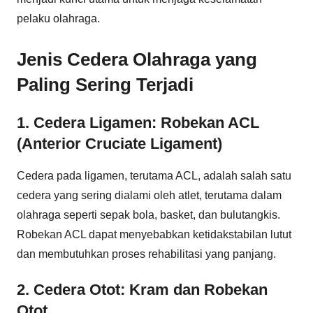
pelaku olahraga.
Jenis Cedera Olahraga yang
Paling Sering Terjadi
1. Cedera Ligamen: Robekan ACL
(Anterior Cruciate Ligament)
Cedera pada ligamen, terutama ACL, adalah salah satu
cedera yang sering dialami oleh atlet, terutama dalam
olahraga seperti sepak bola, basket, dan bulutangkis.
Robekan ACL dapat menyebabkan ketidakstabilan lutut
dan membutuhkan proses rehabilitasi yang panjang.
2. Cedera Otot: Kram dan Robekan
Otot