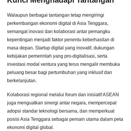
Kunci Menghadapi Tantangan
Walaupun berbagai tantangan tetap mengiringi
perkembangan ekonomi digital di Asia Tenggara,
semangat inovasi dan kolaborasi antar pemangku
kepentingan menjadi faktor penentu keberhasilan di
masa depan. Startup digital yang inovatif, dukungan
kebijakan pemerintah yang pro-digitalisasi, serta
investasi modal ventura yang terus mengalir membuka
peluang besar bagi pertumbuhan yang inklusif dan
berkelanjutan.
Kolaborasi regional melalui forum dan inisiatif ASEAN
juga menguatkan sinergi antar negara, mempercepat
adopsi standar teknologi bersama, dan memperkuat
posisi Asia Tenggara sebagai pemain utama dalam peta
ekonomi digital global.