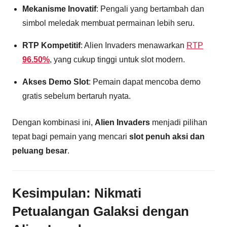
Mekanisme Inovatif
: Pengali yang bertambah dan
simbol meledak membuat permainan lebih seru.
RTP Kompetitif
: Alien Invaders menawarkan
RTP
96.50%
, yang cukup tinggi untuk slot modern.
Akses Demo Slot
: Pemain dapat mencoba demo
gratis sebelum bertaruh nyata.
Dengan kombinasi ini,
Alien Invaders
menjadi pilihan
tepat bagi pemain yang mencari
slot penuh aksi dan
peluang besar
.
Kesimpulan: Nikmati
Petualangan Galaksi dengan