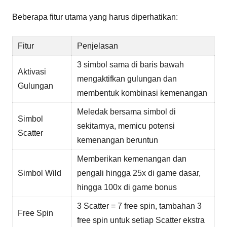
Beberapa fitur utama yang harus diperhatikan:
Fitur
Penjelasan
3 simbol sama di baris bawah
Aktivasi
mengaktifkan gulungan dan
Gulungan
membentuk kombinasi kemenangan
Meledak bersama simbol di
Simbol
sekitarnya, memicu potensi
Scatter
kemenangan beruntun
Memberikan kemenangan dan
Simbol Wild
pengali hingga 25x di game dasar,
hingga 100x di game bonus
3 Scatter = 7 free spin, tambahan 3
Free Spin
free spin untuk setiap Scatter ekstra