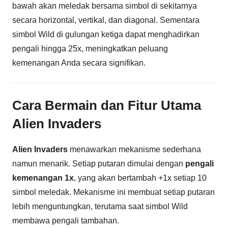
bawah akan meledak bersama simbol di sekitarnya
secara horizontal, vertikal, dan diagonal. Sementara
simbol Wild di gulungan ketiga dapat menghadirkan
pengali hingga 25x, meningkatkan peluang
kemenangan Anda secara signifikan.
Cara Bermain dan Fitur Utama
Alien Invaders
Alien Invaders
menawarkan mekanisme sederhana
namun menarik. Setiap putaran dimulai dengan
pengali
kemenangan 1x
, yang akan bertambah +1x setiap 10
simbol meledak. Mekanisme ini membuat setiap putaran
lebih menguntungkan, terutama saat simbol Wild
membawa pengali tambahan.