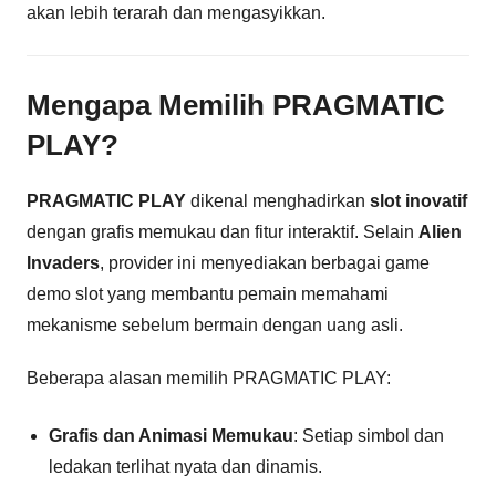
akan lebih terarah dan mengasyikkan.
Mengapa Memilih PRAGMATIC
PLAY?
PRAGMATIC PLAY
dikenal menghadirkan
slot inovatif
dengan grafis memukau dan fitur interaktif. Selain
Alien
Invaders
, provider ini menyediakan berbagai game
demo slot yang membantu pemain memahami
mekanisme sebelum bermain dengan uang asli.
Beberapa alasan memilih PRAGMATIC PLAY:
Grafis dan Animasi Memukau
: Setiap simbol dan
ledakan terlihat nyata dan dinamis.