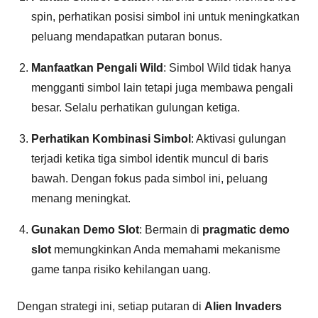
spin, perhatikan posisi simbol ini untuk meningkatkan
peluang mendapatkan putaran bonus.
Manfaatkan Pengali Wild
: Simbol Wild tidak hanya
mengganti simbol lain tetapi juga membawa pengali
besar. Selalu perhatikan gulungan ketiga.
Perhatikan Kombinasi Simbol
: Aktivasi gulungan
terjadi ketika tiga simbol identik muncul di baris
bawah. Dengan fokus pada simbol ini, peluang
menang meningkat.
Gunakan Demo Slot
: Bermain di
pragmatic demo
slot
memungkinkan Anda memahami mekanisme
game tanpa risiko kehilangan uang.
Dengan strategi ini, setiap putaran di
Alien Invaders