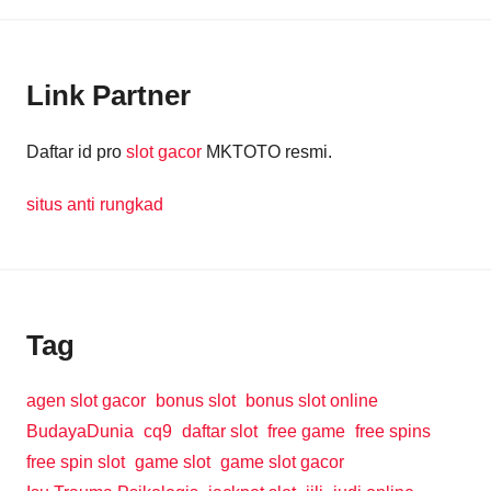
Link Partner
Daftar id pro
slot gacor
MKTOTO resmi.
situs anti rungkad
Tag
agen slot gacor
bonus slot
bonus slot online
BudayaDunia
cq9
daftar slot
free game
free spins
free spin slot
game slot
game slot gacor