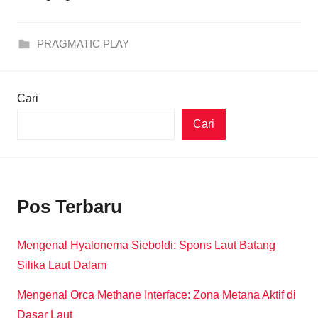
PRAGMATIC PLAY
Cari
Cari
Pos Terbaru
Mengenal Hyalonema Sieboldi: Spons Laut Batang
Silika Laut Dalam
Mengenal Orca Methane Interface: Zona Metana Aktif di
Dasar Laut